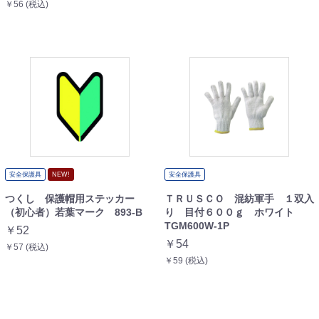
￥56 (税込)
安全保護具
NEW!
安全保護具
つくし 保護帽用ステッカー
ＴＲＵＳＣＯ 混紡軍手 １双入
（初心者）若葉マーク 893-B
り 目付６００ｇ ホワイト
TGM600W-1P
￥52
￥54
￥57 (税込)
￥59 (税込)