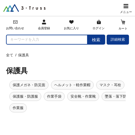
メニュー
会員登録
お問い合わせ
お気に入り
ログイン
カート
詳細検索
検索
全て
/
保護具
保護具
保護メガネ・防災面
ヘルメット・軽作業帽
マスク・耳栓
保護服・防護服
作業手袋
安全靴・作業靴
墜落・落下防止用
作業服