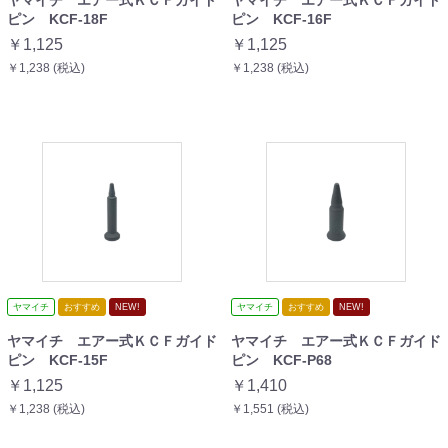
ピン KCF-18F
ピン KCF-16F
￥1,125
￥1,125
￥1,238 (税込)
￥1,238 (税込)
ヤマイチ
おすすめ
NEW!
ヤマイチ
おすすめ
NEW!
ヤマイチ エアー式ＫＣＦガイド
ヤマイチ エアー式ＫＣＦガイド
ピン KCF-15F
ピン KCF-P68
￥1,125
￥1,410
￥1,238 (税込)
￥1,551 (税込)