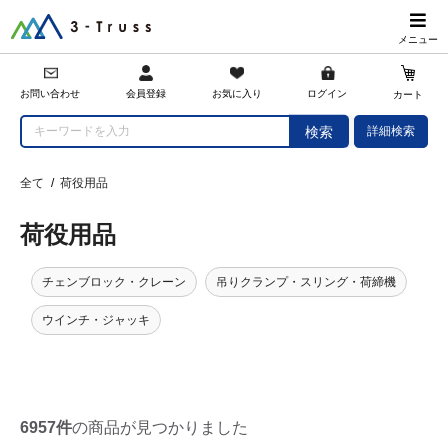
メニュー
会員登録
お問い合わせ
お気に入り
ログイン
カート
詳細検索
検索
全て
/
荷役用品
荷役用品
チェンブロック・クレーン
吊りクランプ・スリング・荷締機
ウインチ・ジャッキ
6957件
の商品が見つかりました