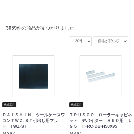
3059件
の商品が見つかりました
機械工具
機械工具
ＤＡＩＳＨＩＮ ツールケースワ
ＴＲＵＳＣＯ ローラーキャビネ
ゴンＴＷＺ‐ＳＴ引出し用マッ
ット デバイダー Ｈ５０用 Ｌ
ト TWZ-ST
９５ TFRC-DB-H50X95
￥367
￥464