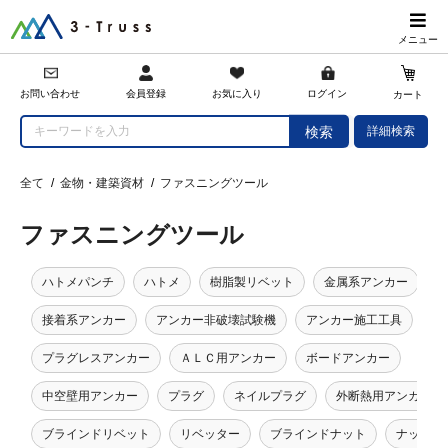
メニュー
会員登録
お問い合わせ
お気に入り
ログイン
カート
詳細検索
検索
全て
/
金物・建築資材
/
ファスニングツール
ファスニングツール
ハトメパンチ
ハトメ
樹脂製リベット
金属系アンカー
接着系アンカー
アンカー非破壊試験機
アンカー施工工具
プラグレスアンカー
ＡＬＣ用アンカー
ボードアンカー
中空壁用アンカー
プラグ
ネイルプラグ
外断熱用アンカー
ブラインドリベット
リベッター
ブラインドナット
ナッター