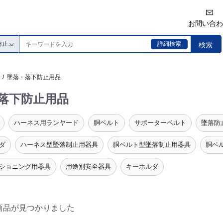
お問い合わ
詳細検索
検索
/
墜落・落下防止用品
落下防止用品
ハーネス用ランヤード
胴ベルト
サポーターベルト
墜落防
ダ
ハーネス型墜落制止用器具
胴ベルト型墜落制止用器具
胴ベ
ショニング用器具
用途別安全器具
キーホルダ
商品が見つかりました