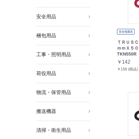
安全用品
安全用品
標識・標示
安全保護具
梱包用品
シート・ロープ
梱包結束用品
テープ用品
ＴＲＵＳＣ
ｍｍＸ５
TKN550R
工事・照明用品
土木作業・大工用品
塗装・内装用品
溶接用品
管工機材
ポンプ
発電機
コードリール・延長コ
作業灯・照明用品
はしご・脚立
ード
￥142
￥156 (税込)
荷役用品
チェンブロック・クレ
吊りクランプ・スリン
ウインチ・ジャッキ
ーン
グ・荷締機
物流・保管用品
物品棚
作業台
ツールワゴン
工場用保管設備
コンテナ・パレット
収納用品
搬送機器
運搬台車
運搬車輌機器
リフター・ハンドパレ
コンベヤ
ットトラック
清掃・衛生用品
清掃機器
清掃用品
床材用品
労働衛生用品