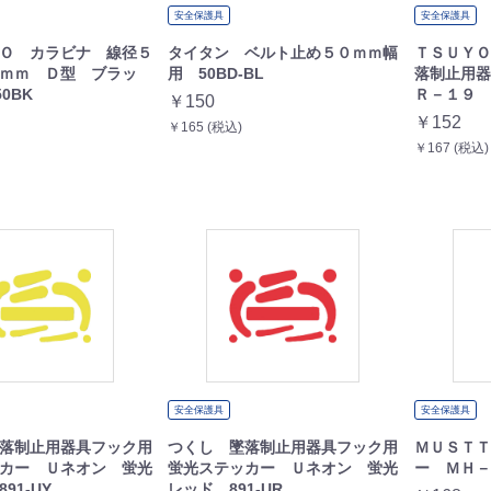
安全保護具
安全保護具
Ｏ カラビナ 線径５
タイタン ベルト止め５０ｍｍ幅
ＴＳＵＹＯ
ｍｍ Ｄ型 ブラッ
用 50BD-BL
落制止用
0BK
Ｒ－１９ R
￥150
￥152
￥165 (税込)
￥167 (税込)
安全保護具
安全保護具
落制止用器具フック用
つくし 墜落制止用器具フック用
ＭＵＳＴＴ
カー Ｕネオン 蛍光
蛍光ステッカー Ｕネオン 蛍光
ー ＭＨ－
91-UY
レッド 891-UR