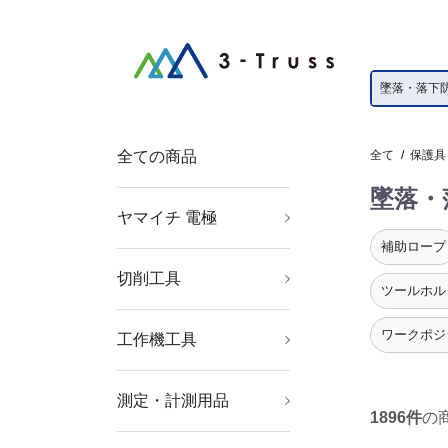
全ての商品
全て
/
保護具
墜落・
ヤマイチ 電極
ボルト溶接電極
ポイントホルダー
ベントプラグ
ネジチップ
ネジアダプター
ネジチップ用銅ワッシ
チップベース
セラミックガイドピン
ＫＣＦスリーブ
ストレートホルダー
上部電極
シャンク
シム板
ベーク座金
ガイドピン
キャップチップ
下部電極ホルダー
下部電極
インサート電極
真鍮ＢＳホーン
ャー
補助ロープ
切削工具
穴あけ工具
ねじ切り工具
面取り工具
旋削・フライス加工工
ツールホル
具
ワークポジ
工作機工具
金型用品
ツーリング・治工具
マグネット用品
測定・計測用品
測定工具
光学・精密測定機器
撮影機器
測量用品
工業用計測機器
環境計測機器
1896件
の