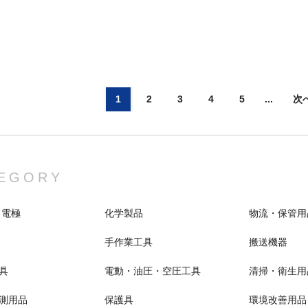
1
2
3
4
5
...
次
EGORY
 電極
化学製品
物流・保管用
手作業工具
搬送機器
具
電動・油圧・空圧工具
清掃・衛生用
測用品
保護具
環境改善用品