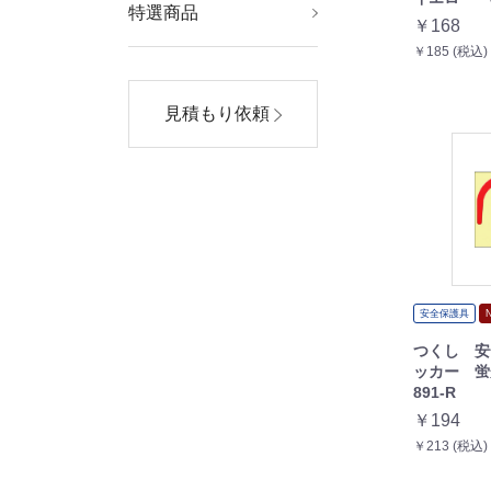
特選商品
AV・デジモノ
スポーツ・レジャー
美容・コスメ
家電
ダイエット・健康
ホビー・エトセトラ
生活用品・インテリ
ファッション
￥168
ア・雑貨
￥185 (税込)
見積もり依頼
安全保護具
つくし 安
ッカー 
891-R
￥194
￥213 (税込)