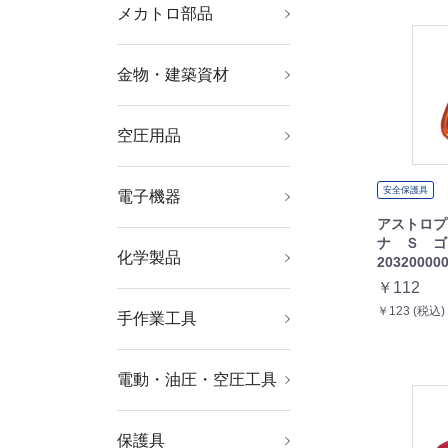
メカトロ部品
軸受・駆動機器・伝導
機械部品
工業用素材
部品
金物・建築資材
ねじ・ボルト・ナット
ファスニングツール
キャスター
建築金物
建築資材
航空機関連用品
空圧用品
コンプレッサー
空圧・油圧機器
流体継手・チューブ
工業用フィルター
安全保護具
電子機器
はんだ用品
静電気対策用品
電気・電子部品
電設配線部品
アストロプ
ナ Ｓ 
化学製品
接着剤・補修剤
化学製品
20320000
￥112
￥123 (税込)
手作業工具
工具セット
ソケットレンチ
レンチ・スパナ・プー
ドライバー・六角棒レ
プライヤー・ニッパ・
ハサミ・カッター・鋸
電設工具
水道・空調配管用工具
車輌整備用品
グリス関連用品
板金用工具
クランプ・バイス
ハンマー・刻印・ポン
絶縁用品
防爆用品
工具箱
バックパック・ツール
ラー
ンチ
ピンセット
チ
バッグ
電動・油圧・空圧工具
軸受駆動機器
小型加工機械・電熱器
電動工具
油圧工具
空圧工具
ドライバービット
切断用品
研削研磨用品
具
保護具
保護メガネ・防災面
ヘルメット・軽作業帽
マスク・耳栓
保護服・防護服
作業手袋
安全靴・作業靴
墜落・落下防止用品
作業服