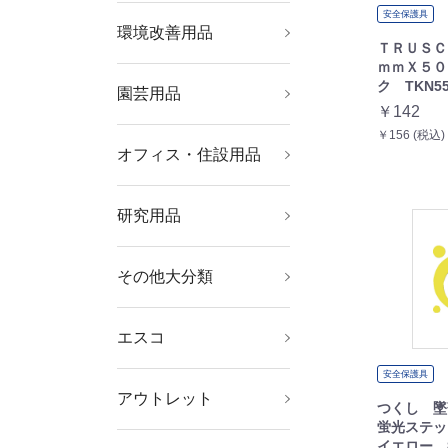
安全保護具
環境改善用品
暑さ対策用品
寒さ対策用品
冷暖房・空調機器
環境改善機器
害虫・害獣駆除用品
防災・防犯用品
ＴＲＵＳＣ
ｍｍＸ５０
ク TKN55
園芸用品
ホース・散水用品
緑化用品
￥142
￥156 (税込)
オフィス・住設用品
オフィス家具
ＯＡ用品
物置・エクステリア用
文房具
オフィス備品
品
研究用品
ボトル・容器
厨房用品
研究機器
理化学用品
クリーンルーム関連用
品
その他大分類
その他中分類
エスコ
電気工事用道具、絶縁
冷凍・空調工具・配管
現場用安全具、標識、
防爆工具、水道・ガス
工作機械用クランプ、
切削工具
チェーンブロック、ス
マグネット
ライト・照明器具、電
機械部品
事務用品（筆記具、文
防犯・防災用品、ミラ
道具箱・腰袋、収納ケ
安全保護具
弱電用工具
ガス・電気溶接、ロウ
建築金物及び家具金物
荷造・包装用品、運搬
はさみ、カッターナイ
たがね、スクレーパ、
ボルト、小ねじ、ナッ
電動工具、発電機、ト
ジャッキ、プーラー、
テスター及び計測器
継手、ホース・結束バ
水栓金具・部品
測定工具
修理・メンテナンス材
屋外作業用品、迷彩・
オイル・グリース用関
エアーコンプレッサ
自動車専用整備工具
部品洗浄用品、工業用
粘着テープ、接着剤、
時計用工具、ルーペ、
家電、健康器具、日用
板金・石膏・左官・ダ
清掃用品
オフィス機器、ＯＡ用
やすり、砥石、研磨
スパナ、めがね、ソケ
道具、工事現場作業灯
部材、クーラー・扇風
バリケード、屋内安全
配管工事用道具
ドリルチャック、クー
リング、クランプ・ア
球、電池
房具）
ー
ース、ツールキャビネ
付関連工具
（スチール、木材）
具、キャスター
フ
ポンチ、サービスミラ
ト、ワッシャー
ランス、コードリー
荷締機・荷締部品
ンド、（配管・配線）
料（棒材、管材、板
ＯＤ色用品
連用品及び工具、部品
ー、エアー工具、エア
ワイパー、水・油吸着
塗料・マーカー、グリ
半田ごて、ミニトー
品、消耗品
イク・内装・塗装・ガ
品、備品、かばん、オ
材、ワイヤーブラシ
ット、インパクトソケ
安全保護具
機・ヒーター
用品
ラント、ミニバイス
クセサリ、マグネット
ット、作業台、棚
ー、ねじ修正工具
ル、延長コード
支持金具
材、シート）
ーホースリール、空圧
材
ース・潤滑剤
チ、ヒートカッター
ラス道具
フィス家具
ット、打撃用レンチ
アウトレット
リフター
機器
つくし 墜
蛍光ステッ
イエロー 8