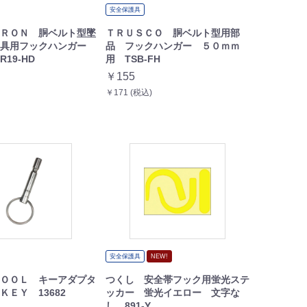
安全保護具
ＲＯＮ 胴ベルト型墜
ＴＲＵＳＣＯ 胴ベルト型用部
器具用フックハンガー
品 フックハンガー ５０ｍｍ
19-HD
用 TSB-FH
￥155
￥171 (税込)
安全保護具
NEW!
ＯＯＬ キーアダプタ
つくし 安全帯フック用蛍光ステ
ＫＥＹ 13682
ッカー 蛍光イエロー 文字な
し 891-Y