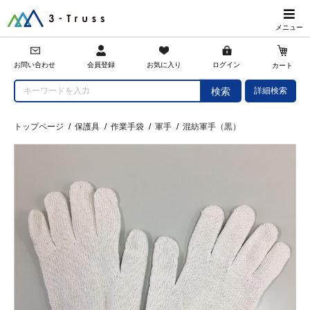
メニュー
会員登録
お問い合わせ
お気に入り
ログイン
カート
詳細検索
検索
トップページ
/
保護具
/
作業手袋
/
軍手
/
混紡軍手（黒）