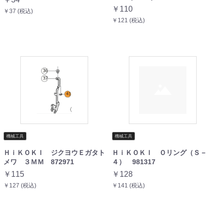
￥110
￥37 (税込)
￥121 (税込)
機械工具
機械工具
ＨｉＫＯＫＩ ジクヨウＥガタト
ＨｉＫＯＫＩ Ｏリング（Ｓ－
メワ ３ＭＭ 872971
４） 981317
￥115
￥128
￥127 (税込)
￥141 (税込)