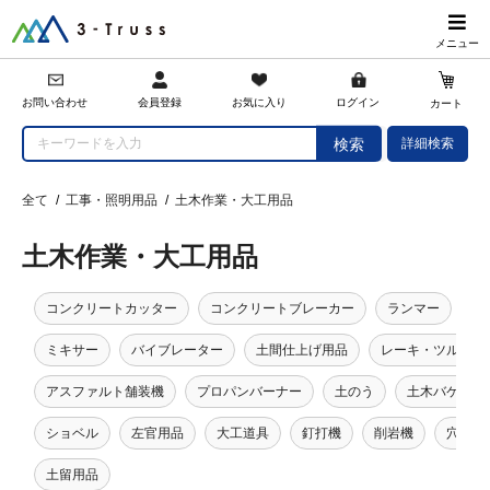
メニュー
会員登録
お問い合わせ
お気に入り
ログイン
カート
詳細検索
検索
全て
/
工事・照明用品
/
土木作業・大工用品
土木作業・大工用品
コンクリートカッター
コンクリートブレーカー
ランマー
コ
ミキサー
バイブレーター
土間仕上げ用品
レーキ・ツルハシ
アスファルト舗装機
プロパンバーナー
土のう
土木バケツ・
ショベル
左官用品
大工道具
釘打機
削岩機
穴掘り
土留用品