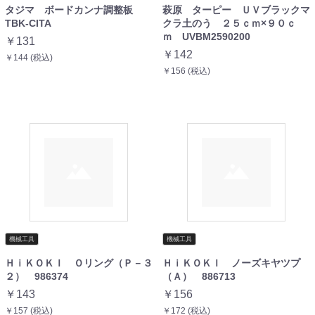
タジマ ボードカンナ調整板
萩原 ターピー ＵＶブラックマ
TBK-CITA
クラ土のう ２５ｃｍ×９０ｃ
ｍ UVBM2590200
￥131
￥142
￥144 (税込)
￥156 (税込)
機械工具
機械工具
ＨｉＫＯＫＩ Ｏリング（Ｐ－３
ＨｉＫＯＫＩ ノーズキヤツプ
２） 986374
（Ａ） 886713
￥143
￥156
￥157 (税込)
￥172 (税込)