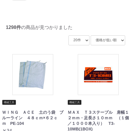
1298件
の商品が見つかりました
機械工具
機械工具
ＷＩＮＧ ＡＣＥ 土のう袋 ブ
ＭＡＸ Ｔ３ステープル 肩幅１
ルーライン ４８ｃｍ×６２ｃ
２ｍｍ・足長さ１０ｍｍ （１個
ｍ PE-104
／１０００本入り） T3-
10MB(1BOX)
￥34