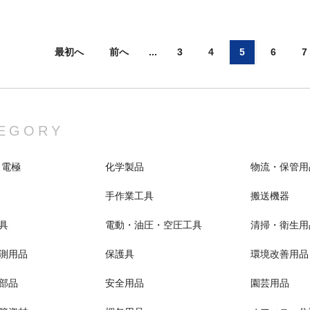
最初へ
前へ
...
3
4
5
6
7
EGORY
 電極
化学製品
物流・保管用
手作業工具
搬送機器
具
電動・油圧・空圧工具
清掃・衛生用
測用品
保護具
環境改善用品
部品
安全用品
園芸用品