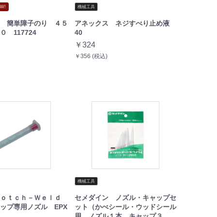
W!
機械工具
 簡単障子のり ４５
アネックス ネジすべり止め液
 117724
40
￥324
￥356 (税込)
機械工具
ｃｏｔｃｈ－Ｗｅｌｄ
セメダイン ノズル・キャップセ
ップ専用ノズル EPX
ット（かべシール・ウッドシール
用 ノズル１本、キャップ３