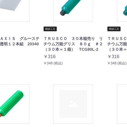
機械工具
機械工具
ＡＸＩＳ グルーステ
ＴＲＵＳＣＯ ３０本箱売り リ
ＴＲＵＳＣ
透明１２本組 20340
チウム万能グリス ８０ｇ ＃２
チウム万能
（３０本＝１箱） TCG80L-2
（３０本＝１
￥316
￥316
￥348 (税込)
￥348 (税込)