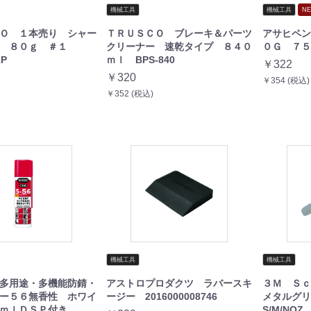
機械工具
機械工具
NE
Ｏ １本売り シャー
ＴＲＵＳＣＯ ブレーキ＆パーツ
アサヒペン
ス ８０ｇ ＃１
クリーナー 速乾タイプ ８４０
０Ｇ ７５０
1P
ｍｌ BPS-840
￥322
￥320
￥354 (税込)
￥352 (税込)
機械工具
機械工具
多用途・多機能防錆・
アストロプロダクツ ラバースキ
３Ｍ Ｓ
ー５６無香性 ホワイ
ージー 2016000008746
メタルグリ
０ｍｌＤＳＰ付き
S/M/NOZ