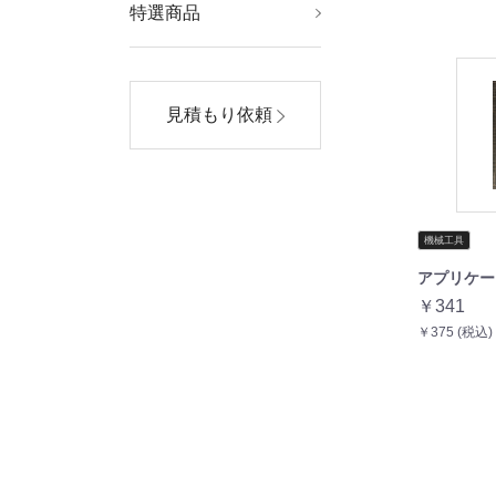
特選商品
AV・デジモノ
スポーツ・レジャー
美容・コスメ
家電
ダイエット・健康
ホビー・エトセトラ
生活用品・インテリ
ファッション
ア・雑貨
見積もり依頼
機械工具
アプリケー
￥341
￥375 (税込)