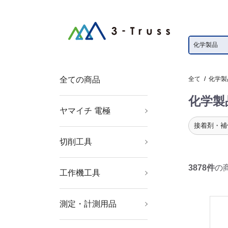
全ての商品
全て
/
化学製
化学製
ヤマイチ 電極
ボルト溶接電極
ポイントホルダー
ベントプラグ
ネジチップ
ネジアダプター
ネジチップ用銅ワッシ
チップベース
セラミックガイドピン
ＫＣＦスリーブ
ストレートホルダー
上部電極
シャンク
シム板
ベーク座金
ガイドピン
キャップチップ
下部電極ホルダー
下部電極
インサート電極
真鍮ＢＳホーン
ャー
接着剤・補
切削工具
穴あけ工具
ねじ切り工具
面取り工具
旋削・フライス加工工
具
3878件
の
工作機工具
金型用品
ツーリング・治工具
マグネット用品
測定・計測用品
測定工具
光学・精密測定機器
撮影機器
測量用品
工業用計測機器
環境計測機器