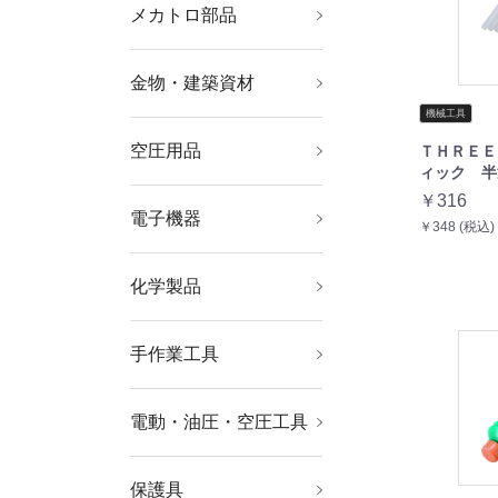
メカトロ部品
軸受・駆動機器・伝導
機械部品
工業用素材
部品
金物・建築資材
ねじ・ボルト・ナット
ファスニングツール
キャスター
建築金物
建築資材
航空機関連用品
機械工具
空圧用品
ＴＨＲＥＥ
コンプレッサー
空圧・油圧機器
流体継手・チューブ
工業用フィルター
ィック 半
￥316
電子機器
はんだ用品
静電気対策用品
電気・電子部品
電設配線部品
￥348 (税込)
化学製品
接着剤・補修剤
化学製品
手作業工具
工具セット
ソケットレンチ
レンチ・スパナ・プー
ドライバー・六角棒レ
プライヤー・ニッパ・
ハサミ・カッター・鋸
電設工具
水道・空調配管用工具
車輌整備用品
グリス関連用品
板金用工具
クランプ・バイス
ハンマー・刻印・ポン
絶縁用品
防爆用品
工具箱
バックパック・ツール
ラー
ンチ
ピンセット
チ
バッグ
電動・油圧・空圧工具
軸受駆動機器
小型加工機械・電熱器
電動工具
油圧工具
空圧工具
ドライバービット
切断用品
研削研磨用品
具
保護具
保護メガネ・防災面
ヘルメット・軽作業帽
マスク・耳栓
保護服・防護服
作業手袋
安全靴・作業靴
墜落・落下防止用品
作業服