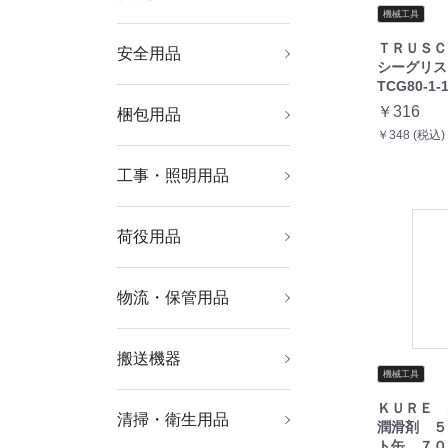
機械工具
ＴＲＵＳＣ
安全用品
安全用品
標識・標示
シーグリ
TCG80-1-
￥316
梱包用品
シート・ロープ
梱包結束用品
テープ用品
￥348 (税込)
工事・照明用品
土木作業・大工用品
塗装・内装用品
溶接用品
管工機材
ポンプ
発電機
コードリール・延長コ
作業灯・照明用品
はしご・脚立
ード
荷役用品
チェンブロック・クレ
吊りクランプ・スリン
ウインチ・ジャッキ
ーン
グ・荷締機
物流・保管用品
物品棚
作業台
ツールワゴン
工場用保管設備
コンテナ・パレット
収納用品
搬送機器
運搬台車
運搬車輌機器
リフター・ハンドパレ
コンベヤ
機械工具
ットトラック
ＫＵＲＥ 
清掃・衛生用品
清掃機器
清掃用品
床材用品
労働衛生用品
潤滑剤 ５
ト缶 ７