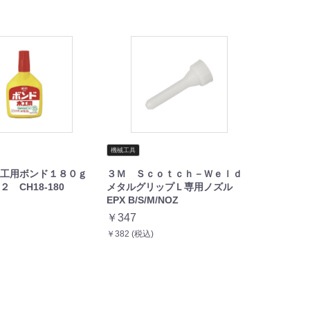
機械工具
木工用ボンド１８０ｇ
３Ｍ Ｓｃｏｔｃｈ－Ｗｅｌｄ
 CH18-180
メタルグリップＬ専用ノズル
EPX B/S/M/NOZ
￥347
￥382 (税込)