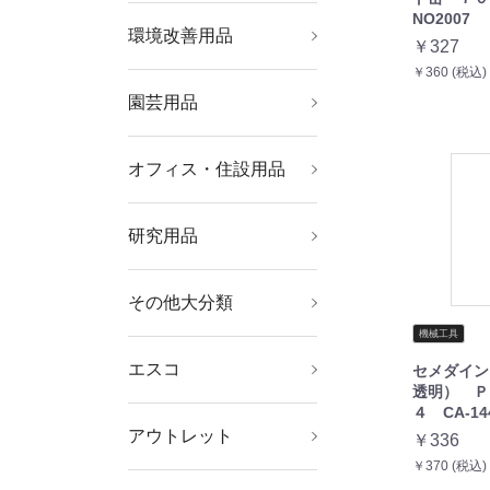
NO2007
環境改善用品
暑さ対策用品
寒さ対策用品
冷暖房・空調機器
環境改善機器
害虫・害獣駆除用品
防災・防犯用品
￥327
￥360 (税込)
園芸用品
ホース・散水用品
緑化用品
オフィス・住設用品
オフィス家具
ＯＡ用品
物置・エクステリア用
文房具
オフィス備品
品
研究用品
ボトル・容器
厨房用品
研究機器
理化学用品
クリーンルーム関連用
品
その他大分類
その他中分類
機械工具
エスコ
セメダイン
電気工事用道具、絶縁
冷凍・空調工具・配管
現場用安全具、標識、
防爆工具、水道・ガス
工作機械用クランプ、
切削工具
チェーンブロック、ス
マグネット
ライト・照明器具、電
機械部品
事務用品（筆記具、文
防犯・防災用品、ミラ
道具箱・腰袋、収納ケ
安全保護具
弱電用工具
ガス・電気溶接、ロウ
建築金物及び家具金物
荷造・包装用品、運搬
はさみ、カッターナイ
たがね、スクレーパ、
ボルト、小ねじ、ナッ
電動工具、発電機、ト
ジャッキ、プーラー、
テスター及び計測器
継手、ホース・結束バ
水栓金具・部品
測定工具
修理・メンテナンス材
屋外作業用品、迷彩・
オイル・グリース用関
エアーコンプレッサ
自動車専用整備工具
部品洗浄用品、工業用
粘着テープ、接着剤、
時計用工具、ルーペ、
家電、健康器具、日用
板金・石膏・左官・ダ
清掃用品
オフィス機器、ＯＡ用
やすり、砥石、研磨
スパナ、めがね、ソケ
透明） Ｐ
道具、工事現場作業灯
部材、クーラー・扇風
バリケード、屋内安全
配管工事用道具
ドリルチャック、クー
リング、クランプ・ア
球、電池
房具）
ー
ース、ツールキャビネ
付関連工具
（スチール、木材）
具、キャスター
フ
ポンチ、サービスミラ
ト、ワッシャー
ランス、コードリー
荷締機・荷締部品
ンド、（配管・配線）
料（棒材、管材、板
ＯＤ色用品
連用品及び工具、部品
ー、エアー工具、エア
ワイパー、水・油吸着
塗料・マーカー、グリ
半田ごて、ミニトー
品、消耗品
イク・内装・塗装・ガ
品、備品、かばん、オ
材、ワイヤーブラシ
ット、インパクトソケ
４ CA-14
機・ヒーター
用品
ラント、ミニバイス
クセサリ、マグネット
ット、作業台、棚
ー、ねじ修正工具
ル、延長コード
支持金具
材、シート）
ーホースリール、空圧
材
ース・潤滑剤
チ、ヒートカッター
ラス道具
フィス家具
ット、打撃用レンチ
アウトレット
リフター
機器
￥336
￥370 (税込)