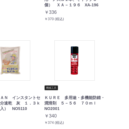
個） ＸＡ－１９６ XA-196
￥336
￥370 (税込)
機械工具
ＡＮ インスタントセ
ＫＵＲＥ 多用途・多機能防錆・
分速乾 灰 １．３ｋ
潤滑剤 ５－５６ ７０ｍｌ
） NO5110
NO2001
￥340
￥374 (税込)