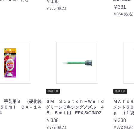
￥330
￥331
￥363 (税込)
￥364 (税込)
機械工具
機械工具
 手芸用Ｓ （硬化後
３Ｍ Ｓｃｏｔｃｈ－Ｗｅｌｄ
ＭＡＴＥＲ
５０ｍｌ ＣＡ－１４
グリーンミキシングノズル ４
メント６０
4
８．５ｍｌ用 EPX S/G/NOZ
ｇ （１袋入
￥338
￥338
￥372 (税込)
￥372 (税込)