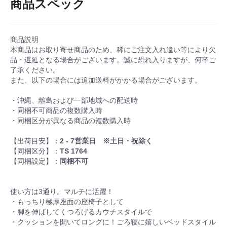
商品スペック
商品説明
本商品はお取り寄せ商品のため、稀にご注文入れ違い等により欠
品・遅延となる場合がございます。誠に恐れ入りますが、何卒ご
了承ください。
また、以下の場合には追加送料がかかる場合がございます。
・沖縄、離島および一部地域への配送時
・同梱不可商品の複数購入時
・同梱区分が異なる商品の複数購入時
【出荷目安】：
2 - 7営業日 ※土日・祝除く
【同梱区分】：
TS 1764
【同梱設定】：
同梱不可
使い方は3通り。マルチに活躍！
・もっちり極厚座面の座椅子として
・脚を伸ばしてくつろげるカウチスタイルで
・クッションを開いてロングに！ごろ寝に嬉しいベッドスタイル