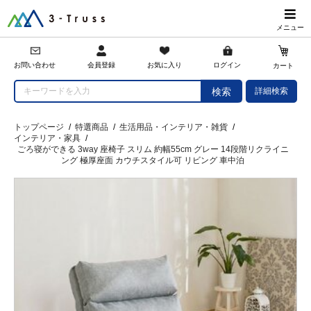
メニュー
会員登録
お問い合わせ
お気に入り
ログイン
カート
詳細検索
検索
トップページ
/
特選商品
/
生活用品・インテリア・雑貨
/
インテリア・家具
/
ごろ寝ができる 3way 座椅子 スリム 約幅55cm グレー 14段階リクライニ
ング 極厚座面 カウチスタイル可 リビング 車中泊