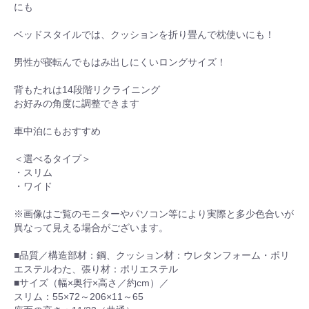
にも
ベッドスタイルでは、クッションを折り畳んで枕使いにも！
男性が寝転んでもはみ出しにくいロングサイズ！
背もたれは14段階リクライニング
お好みの角度に調整できます
車中泊にもおすすめ
＜選べるタイプ＞
・スリム
・ワイド
※画像はご覧のモニターやパソコン等により実際と多少色合いが
異なって見える場合がございます。
■品質／構造部材：鋼、クッション材：ウレタンフォーム・ポリ
エステルわた、張り材：ポリエステル
■サイズ（幅×奥行×高さ／約cm）／
スリム：55×72～206×11～65