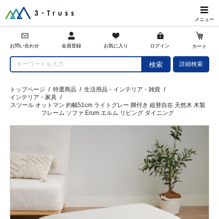
メニュー
会員登録
お問い合わせ
お気に入り
ログイン
カート
詳細検索
検索
トップページ
/
特選商品
/
生活用品・インテリア・雑貨
/
インテリア・家具
/
スツール オットマン 約幅51cm ライトグレー 脚付き 組替自在 天然木 木製
フレーム ソファ Erum エルム リビング ダイニング