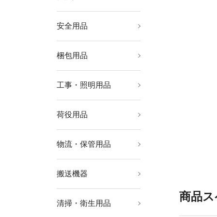
安全用品
安全用品
標識・標示
梱包用品
シート・ロープ
梱包結束用品
テープ用品
工事・照明用品
土木作業・大工用品
塗装・内装用品
溶接用品
管工機材
ポンプ
発電機
コードリール・延長コ
作業灯・照明用品
はしご・脚立
ード
荷役用品
チェンブロック・クレ
吊りクランプ・スリン
ウインチ・ジャッキ
ーン
グ・荷締機
物流・保管用品
物品棚
作業台
ツールワゴン
工場用保管設備
コンテナ・パレット
収納用品
搬送機器
運搬台車
運搬車輌機器
リフター・ハンドパレ
コンベヤ
ットトラック
商品ス
清掃・衛生用品
清掃機器
清掃用品
床材用品
労働衛生用品