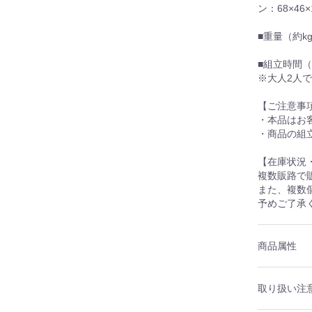
ン：68×46
■重量（約k
■組立時間（
※大人2人
【ご注意事
・本品はお
・商品の組
【在庫状況
複数販路で
また、複数
予めご了承
商品属性
取り扱い注