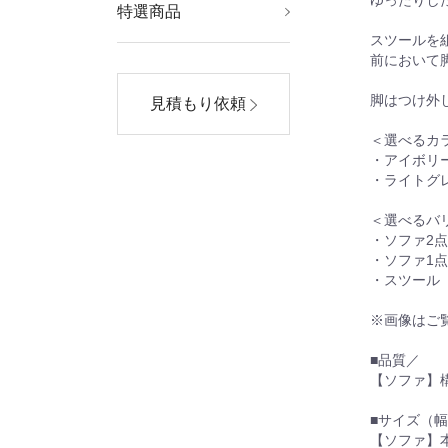
ゆったりし
特選商品
AV・デジモノ
スポーツ・レジャー
美容・コスメ
家電
ダイエット・健康
ホビー・エトセトラ
生活用品・インテリ
ファッション
ア・雑貨
スツールを
前において
脚はつけ外
見積もり依頼
＜選べるカ
・アイボリ
・ライトグ
＜選べるバ
・ソファ2点
・ソファ1点
・スツール
※画像はご
■品質／
【ソファ】
■サイズ（幅
【ソファ】本