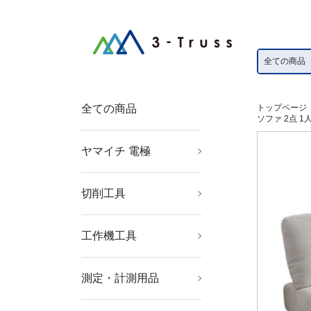
全ての商品
トップページ
ソファ 2点 1
ヤマイチ 電極
ボルト溶接電極
ポイントホルダー
ベントプラグ
ネジチップ
ネジアダプター
ネジチップ用銅ワッシ
チップベース
セラミックガイドピン
ＫＣＦスリーブ
ストレートホルダー
上部電極
シャンク
シム板
ベーク座金
ガイドピン
キャップチップ
下部電極ホルダー
下部電極
インサート電極
真鍮ＢＳホーン
ャー
切削工具
穴あけ工具
ねじ切り工具
面取り工具
旋削・フライス加工工
具
工作機工具
金型用品
ツーリング・治工具
マグネット用品
測定・計測用品
測定工具
光学・精密測定機器
撮影機器
測量用品
工業用計測機器
環境計測機器