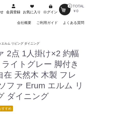
TOTAL
0
￥0
せ
会員登録
お気に入り
ログイン
会社概要
ご利用ガイド
よくある質問
um エルム リビング ダイニング
 2点 1人掛け×2 約幅
m ライトグレー 脚付き
自在 天然木 木製 フレ
ソファ Erum エルム リ
グ ダイニング
おすすめ