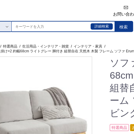
お問い合わ
詳細検索
検索
/
特選商品
/
生活用品・インテリア・雑貨
/
インテリア・家具
/
人掛け×2 約幅68cm ライトグレー 脚付き 組替自在 天然木 木製 フレーム ソファ Er
ソファ
68c
組替
ーム 
ビン
特選商品