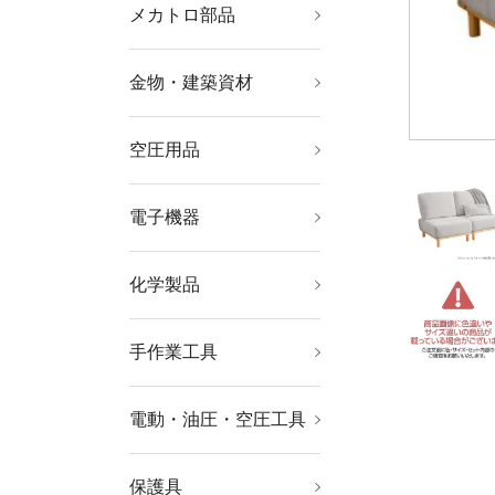
メカトロ部品
軸受・駆動機器・伝導
機械部品
工業用素材
部品
金物・建築資材
ねじ・ボルト・ナット
ファスニングツール
キャスター
建築金物
建築資材
航空機関連用品
空圧用品
コンプレッサー
空圧・油圧機器
流体継手・チューブ
工業用フィルター
電子機器
はんだ用品
静電気対策用品
電気・電子部品
電設配線部品
化学製品
接着剤・補修剤
化学製品
手作業工具
工具セット
ソケットレンチ
レンチ・スパナ・プー
ドライバー・六角棒レ
プライヤー・ニッパ・
ハサミ・カッター・鋸
電設工具
水道・空調配管用工具
車輌整備用品
グリス関連用品
板金用工具
クランプ・バイス
ハンマー・刻印・ポン
絶縁用品
防爆用品
工具箱
バックパック・ツール
ラー
ンチ
ピンセット
チ
バッグ
電動・油圧・空圧工具
軸受駆動機器
小型加工機械・電熱器
電動工具
油圧工具
空圧工具
ドライバービット
切断用品
研削研磨用品
具
保護具
保護メガネ・防災面
ヘルメット・軽作業帽
マスク・耳栓
保護服・防護服
作業手袋
安全靴・作業靴
墜落・落下防止用品
作業服