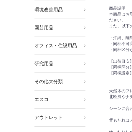
商品説明
環境改善用品
暑さ対策用品
寒さ対策用品
冷暖房・空調機器
環境改善機器
害虫・害獣駆除用品
防災・防犯用品
本商品はお
ださい。
また、以下
園芸用品
ホース・散水用品
緑化用品
・沖縄、離
・同梱不可
オフィス・住設用品
オフィス家具
ＯＡ用品
物置・エクステリア用
文房具
オフィス備品
・同梱区分
品
【出荷目安
研究用品
ボトル・容器
厨房用品
研究機器
理化学用品
クリーンルーム関連用
【同梱区分
品
【同梱設定
その他大分類
その他中分類
天然木のフ
北欧風やナ
エスコ
電気工事用道具、絶縁
冷凍・空調工具・配管
現場用安全具、標識、
防爆工具、水道・ガス
工作機械用クランプ、
切削工具
チェーンブロック、ス
マグネット
ライト・照明器具、電
機械部品
事務用品（筆記具、文
防犯・防災用品、ミラ
道具箱・腰袋、収納ケ
安全保護具
弱電用工具
ガス・電気溶接、ロウ
建築金物及び家具金物
荷造・包装用品、運搬
はさみ、カッターナイ
たがね、スクレーパ、
ボルト、小ねじ、ナッ
電動工具、発電機、ト
ジャッキ、プーラー、
テスター及び計測器
継手、ホース・結束バ
水栓金具・部品
測定工具
修理・メンテナンス材
屋外作業用品、迷彩・
オイル・グリース用関
エアーコンプレッサ
自動車専用整備工具
部品洗浄用品、工業用
粘着テープ、接着剤、
時計用工具、ルーペ、
家電、健康器具、日用
板金・石膏・左官・ダ
清掃用品
オフィス機器、ＯＡ用
やすり、砥石、研磨
スパナ、めがね、ソケ
道具、工事現場作業灯
部材、クーラー・扇風
バリケード、屋内安全
配管工事用道具
ドリルチャック、クー
リング、クランプ・ア
球、電池
房具）
ー
ース、ツールキャビネ
付関連工具
（スチール、木材）
具、キャスター
フ
ポンチ、サービスミラ
ト、ワッシャー
ランス、コードリー
荷締機・荷締部品
ンド、（配管・配線）
料（棒材、管材、板
ＯＤ色用品
連用品及び工具、部品
ー、エアー工具、エア
ワイパー、水・油吸着
塗料・マーカー、グリ
半田ごて、ミニトー
品、消耗品
イク・内装・塗装・ガ
品、備品、かばん、オ
材、ワイヤーブラシ
ット、インパクトソケ
シーンに合
機・ヒーター
用品
ラント、ミニバイス
クセサリ、マグネット
ット、作業台、棚
ー、ねじ修正工具
ル、延長コード
支持金具
材、シート）
ーホースリール、空圧
材
ース・潤滑剤
チ、ヒートカッター
ラス道具
フィス家具
ット、打撃用レンチ
アウトレット
リフター
機器
背もたれは