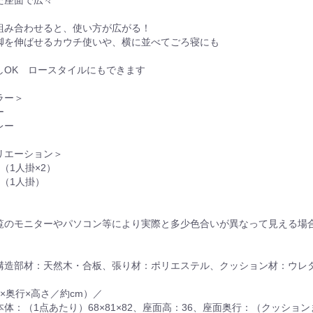
た座面で広々
組み合わせると、使い方が広がる！
脚を伸ばせるカウチ使いや、横に並べてごろ寝にも
しOK ロースタイルにもできます
ラー＞
ー
レー
リエーション＞
（1人掛×2）
（1人掛）
覧のモニターやパソコン等により実際と多少色合いが異なって見える場
構造部材：天然木・合板、張り材：ポリエステル、クッション材：ウレ
×奥行×高さ／約cm）／
体：（1点あたり）68×81×82、座面高：36、座面奥行：（クッション