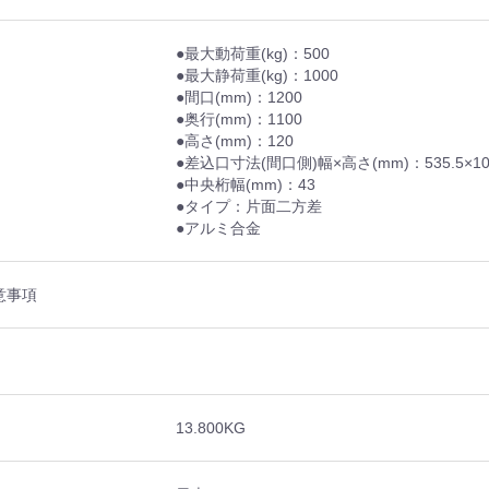
●最大動荷重(kg)：500
●最大静荷重(kg)：1000
●間口(mm)：1200
●奥行(mm)：1100
●高さ(mm)：120
●差込口寸法(間口側)幅×高さ(mm)：535.5×10
●中央桁幅(mm)：43
●タイプ：片面二方差
●アルミ合金
意事項
13.800KG