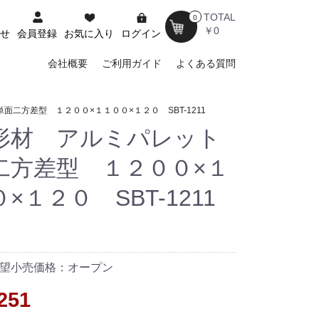
TOTAL
0
￥0
せ
会員登録
お気に入り
ログイン
会社概要
ご利用ガイド
よくある質問
二方差型 １２００×１１００×１２０ SBT-1211
形材 アルミパレット
二方差型 １２００×１
×１２０ SBT-1211
望小売価格：オープン
251