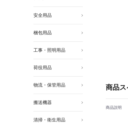
安全用品
安全用品
標識・標示
梱包用品
シート・ロープ
梱包結束用品
テープ用品
工事・照明用品
土木作業・大工用品
塗装・内装用品
溶接用品
管工機材
ポンプ
発電機
コードリール・延長コ
作業灯・照明用品
はしご・脚立
ード
荷役用品
チェンブロック・クレ
吊りクランプ・スリン
ウインチ・ジャッキ
ーン
グ・荷締機
物流・保管用品
物品棚
作業台
ツールワゴン
工場用保管設備
コンテナ・パレット
収納用品
商品ス
搬送機器
運搬台車
運搬車輌機器
リフター・ハンドパレ
コンベヤ
商品説明
ットトラック
清掃・衛生用品
清掃機器
清掃用品
床材用品
労働衛生用品