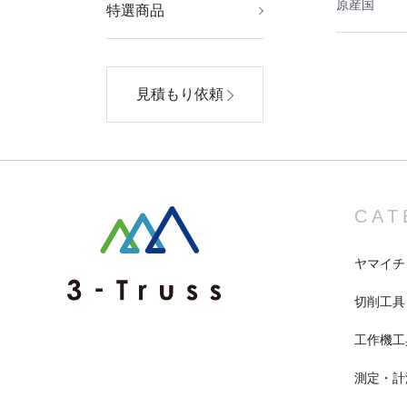
原産国
特選商品
AV・デジモノ
スポーツ・レジャー
美容・コスメ
家電
ダイエット・健康
ホビー・エトセトラ
生活用品・インテリ
ファッション
ア・雑貨
見積もり依頼
CAT
ヤマイチ
切削工具
工作機工
測定・計