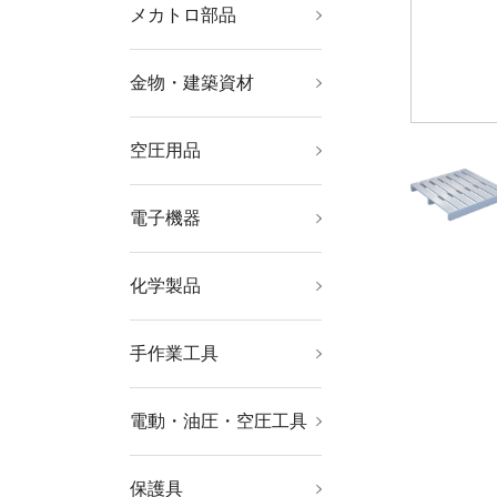
メカトロ部品
軸受・駆動機器・伝導
機械部品
工業用素材
部品
金物・建築資材
ねじ・ボルト・ナット
ファスニングツール
キャスター
建築金物
建築資材
航空機関連用品
空圧用品
コンプレッサー
空圧・油圧機器
流体継手・チューブ
工業用フィルター
電子機器
はんだ用品
静電気対策用品
電気・電子部品
電設配線部品
化学製品
接着剤・補修剤
化学製品
手作業工具
工具セット
ソケットレンチ
レンチ・スパナ・プー
ドライバー・六角棒レ
プライヤー・ニッパ・
ハサミ・カッター・鋸
電設工具
水道・空調配管用工具
車輌整備用品
グリス関連用品
板金用工具
クランプ・バイス
ハンマー・刻印・ポン
絶縁用品
防爆用品
工具箱
バックパック・ツール
ラー
ンチ
ピンセット
チ
バッグ
電動・油圧・空圧工具
軸受駆動機器
小型加工機械・電熱器
電動工具
油圧工具
空圧工具
ドライバービット
切断用品
研削研磨用品
具
保護具
保護メガネ・防災面
ヘルメット・軽作業帽
マスク・耳栓
保護服・防護服
作業手袋
安全靴・作業靴
墜落・落下防止用品
作業服