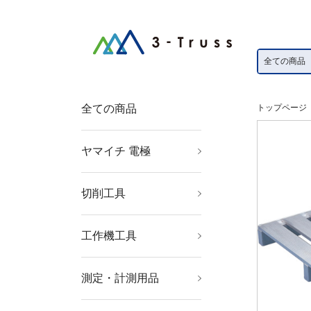
全ての商品
トップページ
ヤマイチ 電極
ボルト溶接電極
ポイントホルダー
ベントプラグ
ネジチップ
ネジアダプター
ネジチップ用銅ワッシ
チップベース
セラミックガイドピン
ＫＣＦスリーブ
ストレートホルダー
上部電極
シャンク
シム板
ベーク座金
ガイドピン
キャップチップ
下部電極ホルダー
下部電極
インサート電極
真鍮ＢＳホーン
ャー
切削工具
穴あけ工具
ねじ切り工具
面取り工具
旋削・フライス加工工
具
工作機工具
金型用品
ツーリング・治工具
マグネット用品
測定・計測用品
測定工具
光学・精密測定機器
撮影機器
測量用品
工業用計測機器
環境計測機器