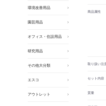
環境改善用品
暑さ対策用品
寒さ対策用品
冷暖房・空調機器
環境改善機器
害虫・害獣駆除用品
防災・防犯用品
商品属性
園芸用品
ホース・散水用品
緑化用品
オフィス・住設用品
オフィス家具
ＯＡ用品
物置・エクステリア用
文房具
オフィス備品
品
研究用品
ボトル・容器
厨房用品
研究機器
理化学用品
クリーンルーム関連用
品
取り扱い注
その他大分類
その他中分類
セット内容
エスコ
電気工事用道具、絶縁
冷凍・空調工具・配管
現場用安全具、標識、
防爆工具、水道・ガス
工作機械用クランプ、
切削工具
チェーンブロック、ス
マグネット
ライト・照明器具、電
機械部品
事務用品（筆記具、文
防犯・防災用品、ミラ
道具箱・腰袋、収納ケ
安全保護具
弱電用工具
ガス・電気溶接、ロウ
建築金物及び家具金物
荷造・包装用品、運搬
はさみ、カッターナイ
たがね、スクレーパ、
ボルト、小ねじ、ナッ
電動工具、発電機、ト
ジャッキ、プーラー、
テスター及び計測器
継手、ホース・結束バ
水栓金具・部品
測定工具
修理・メンテナンス材
屋外作業用品、迷彩・
オイル・グリース用関
エアーコンプレッサ
自動車専用整備工具
部品洗浄用品、工業用
粘着テープ、接着剤、
時計用工具、ルーペ、
家電、健康器具、日用
板金・石膏・左官・ダ
清掃用品
オフィス機器、ＯＡ用
やすり、砥石、研磨
スパナ、めがね、ソケ
道具、工事現場作業灯
部材、クーラー・扇風
バリケード、屋内安全
配管工事用道具
ドリルチャック、クー
リング、クランプ・ア
球、電池
房具）
ー
ース、ツールキャビネ
付関連工具
（スチール、木材）
具、キャスター
フ
ポンチ、サービスミラ
ト、ワッシャー
ランス、コードリー
荷締機・荷締部品
ンド、（配管・配線）
料（棒材、管材、板
ＯＤ色用品
連用品及び工具、部品
ー、エアー工具、エア
ワイパー、水・油吸着
塗料・マーカー、グリ
半田ごて、ミニトー
品、消耗品
イク・内装・塗装・ガ
品、備品、かばん、オ
材、ワイヤーブラシ
ット、インパクトソケ
機・ヒーター
用品
ラント、ミニバイス
クセサリ、マグネット
ット、作業台、棚
ー、ねじ修正工具
ル、延長コード
支持金具
材、シート）
ーホースリール、空圧
材
ース・潤滑剤
チ、ヒートカッター
ラス道具
フィス家具
ット、打撃用レンチ
質量
アウトレット
リフター
機器