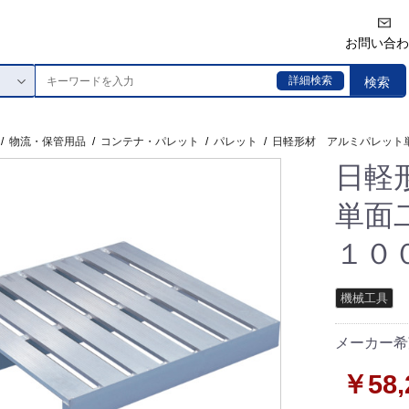
お問い合わ
詳細検索
検索
/
物流・保管用品
/
コンテナ・パレット
/
パレット
/
日軽形材 アルミパレット単面
日軽
単面
１００
機械工具
メーカー希
￥58,