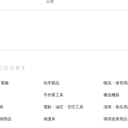
日本
EGORY
 電極
化学製品
物流・保管用
手作業工具
搬送機器
具
電動・油圧・空圧工具
清掃・衛生用
測用品
保護具
環境改善用品