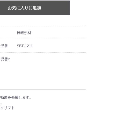
お気に入りに追加
日軽形材
ー品番
SBT-1211
品番2
で効果を発揮します。
に。
ークリフト