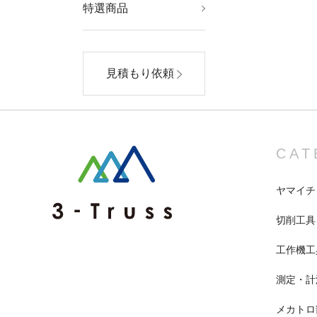
特選商品
AV・デジモノ
スポーツ・レジャー
美容・コスメ
家電
ダイエット・健康
ホビー・エトセトラ
生活用品・インテリ
ファッション
ア・雑貨
見積もり依頼
CAT
ヤマイチ
切削工具
工作機工
測定・計
メカトロ