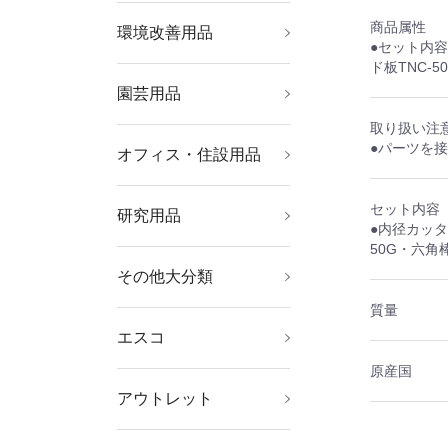
商品属性
環境改善用品
暑さ対策用品
寒さ対策用品
冷暖房・空調機器
環境改善機器
害虫・害獣駆除用品
防災・防犯用品
●セット内容
ド板TNC-5
園芸用品
ホース・散水用品
緑化用品
取り扱い注
●パーツを
オフィス・住設用品
オフィス家具
ＯＡ用品
物置・エクステリア用
文房具
オフィス備品
品
セット内容
研究用品
ボトル・容器
厨房用品
研究機器
理化学用品
クリーンルーム関連用
●内径カッタ
品
50G・六角
その他大分類
その他中分類
質量
エスコ
電気工事用道具、絶縁
冷凍・空調工具・配管
現場用安全具、標識、
防爆工具、水道・ガス
工作機械用クランプ、
切削工具
チェーンブロック、ス
マグネット
ライト・照明器具、電
機械部品
事務用品（筆記具、文
防犯・防災用品、ミラ
道具箱・腰袋、収納ケ
安全保護具
弱電用工具
ガス・電気溶接、ロウ
建築金物及び家具金物
荷造・包装用品、運搬
はさみ、カッターナイ
たがね、スクレーパ、
ボルト、小ねじ、ナッ
電動工具、発電機、ト
ジャッキ、プーラー、
テスター及び計測器
継手、ホース・結束バ
水栓金具・部品
測定工具
修理・メンテナンス材
屋外作業用品、迷彩・
オイル・グリース用関
エアーコンプレッサ
自動車専用整備工具
部品洗浄用品、工業用
粘着テープ、接着剤、
時計用工具、ルーペ、
家電、健康器具、日用
板金・石膏・左官・ダ
清掃用品
オフィス機器、ＯＡ用
やすり、砥石、研磨
スパナ、めがね、ソケ
道具、工事現場作業灯
部材、クーラー・扇風
バリケード、屋内安全
配管工事用道具
ドリルチャック、クー
リング、クランプ・ア
球、電池
房具）
ー
ース、ツールキャビネ
付関連工具
（スチール、木材）
具、キャスター
フ
ポンチ、サービスミラ
ト、ワッシャー
ランス、コードリー
荷締機・荷締部品
ンド、（配管・配線）
料（棒材、管材、板
ＯＤ色用品
連用品及び工具、部品
ー、エアー工具、エア
ワイパー、水・油吸着
塗料・マーカー、グリ
半田ごて、ミニトー
品、消耗品
イク・内装・塗装・ガ
品、備品、かばん、オ
材、ワイヤーブラシ
ット、インパクトソケ
原産国
機・ヒーター
用品
ラント、ミニバイス
クセサリ、マグネット
ット、作業台、棚
ー、ねじ修正工具
ル、延長コード
支持金具
材、シート）
ーホースリール、空圧
材
ース・潤滑剤
チ、ヒートカッター
ラス道具
フィス家具
ット、打撃用レンチ
アウトレット
リフター
機器