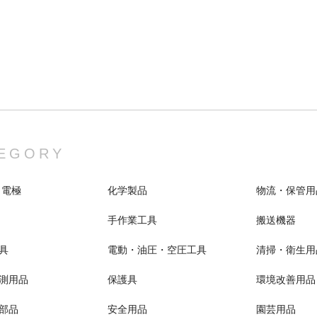
EGORY
 電極
化学製品
物流・保管用
手作業工具
搬送機器
具
電動・油圧・空圧工具
清掃・衛生用
測用品
保護具
環境改善用品
部品
安全用品
園芸用品