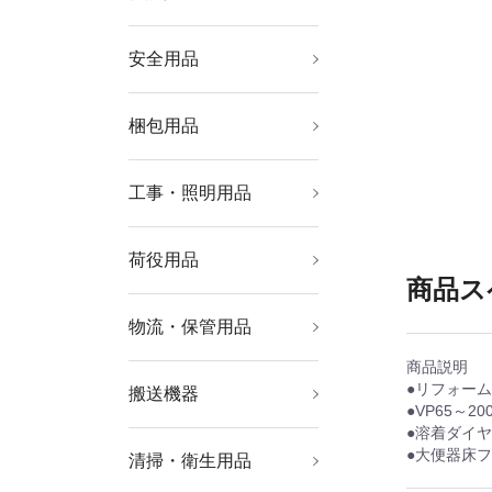
安全用品
安全用品
標識・標示
梱包用品
シート・ロープ
梱包結束用品
テープ用品
工事・照明用品
土木作業・大工用品
塗装・内装用品
溶接用品
管工機材
ポンプ
発電機
コードリール・延長コ
作業灯・照明用品
はしご・脚立
ード
荷役用品
チェンブロック・クレ
吊りクランプ・スリン
ウインチ・ジャッキ
商品ス
ーン
グ・荷締機
物流・保管用品
物品棚
作業台
ツールワゴン
工場用保管設備
コンテナ・パレット
収納用品
商品説明
●リフォー
搬送機器
運搬台車
運搬車輌機器
リフター・ハンドパレ
コンベヤ
●VP65～
ットトラック
●溶着ダイ
●大便器床フ
清掃・衛生用品
清掃機器
清掃用品
床材用品
労働衛生用品