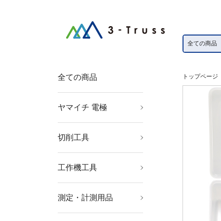
全ての商品
トップページ
ヤマイチ 電極
ボルト溶接電極
ポイントホルダー
ベントプラグ
ネジチップ
ネジアダプター
ネジチップ用銅ワッシ
チップベース
セラミックガイドピン
ＫＣＦスリーブ
ストレートホルダー
上部電極
シャンク
シム板
ベーク座金
ガイドピン
キャップチップ
下部電極ホルダー
下部電極
インサート電極
真鍮ＢＳホーン
ャー
切削工具
穴あけ工具
ねじ切り工具
面取り工具
旋削・フライス加工工
具
工作機工具
金型用品
ツーリング・治工具
マグネット用品
測定・計測用品
測定工具
光学・精密測定機器
撮影機器
測量用品
工業用計測機器
環境計測機器