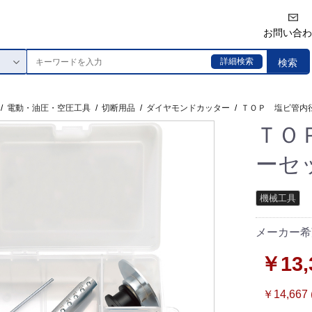
お問い合わ
詳細検索
検索
/
電動・油圧・空圧工具
/
切断用品
/
ダイヤモンドカッター
/
ＴＯＰ 塩ビ管内径
ＴＯ
ーセッ
機械工具
メーカー希望
￥13,
￥14,667