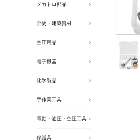
メカトロ部品
軸受・駆動機器・伝導
機械部品
工業用素材
部品
金物・建築資材
ねじ・ボルト・ナット
ファスニングツール
キャスター
建築金物
建築資材
航空機関連用品
空圧用品
コンプレッサー
空圧・油圧機器
流体継手・チューブ
工業用フィルター
電子機器
はんだ用品
静電気対策用品
電気・電子部品
電設配線部品
化学製品
接着剤・補修剤
化学製品
手作業工具
工具セット
ソケットレンチ
レンチ・スパナ・プー
ドライバー・六角棒レ
プライヤー・ニッパ・
ハサミ・カッター・鋸
電設工具
水道・空調配管用工具
車輌整備用品
グリス関連用品
板金用工具
クランプ・バイス
ハンマー・刻印・ポン
絶縁用品
防爆用品
工具箱
バックパック・ツール
ラー
ンチ
ピンセット
チ
バッグ
電動・油圧・空圧工具
軸受駆動機器
小型加工機械・電熱器
電動工具
油圧工具
空圧工具
ドライバービット
切断用品
研削研磨用品
具
保護具
保護メガネ・防災面
ヘルメット・軽作業帽
マスク・耳栓
保護服・防護服
作業手袋
安全靴・作業靴
墜落・落下防止用品
作業服