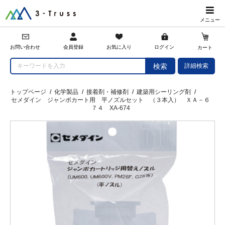
メニュー
会員登録
お問い合わせ
お気に入り
ログイン
カート
詳細検索
検索
トップページ
/
化学製品
/
接着剤・補修剤
/
建築用シーリング剤
/
セメダイン ジャンボカート用 平ノズルセット （３本入） ＸＡ－６
７４ XA-674