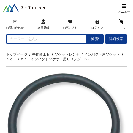
メニュー
会員登録
お問い合わせ
お気に入り
ログイン
カート
詳細検索
検索
トップページ
/
手作業工具
/
ソケットレンチ
/
インパクト用ソケット
/
Ｋｏ－ｋｅｎ インパクトソケット用Ｏリング B31