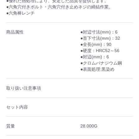
●優れた熱処理により、安定した品質を提供します。
●六角穴付きボルト・六角穴付き止めネジの締結作業。
●六角棒レンチ
商品属性
●対辺寸法(mm)：6
●首下寸法(mm)：32
●全長(mm)：90
●硬度：HRC52～56
●対辺(mm)：6
●クロムバナジウム鋼
●表面処理:黒染め
取り扱い注意事項
セット内容
質量
28.000G