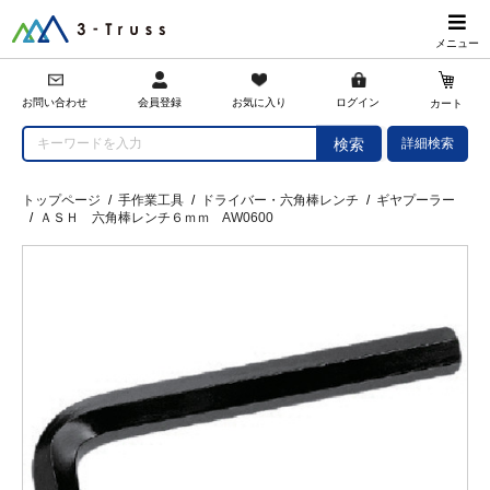
メニュー
会員登録
お問い合わせ
お気に入り
ログイン
カート
詳細検索
検索
トップページ
/
手作業工具
/
ドライバー・六角棒レンチ
/
ギヤプーラー
/
ＡＳＨ 六角棒レンチ６ｍｍ AW0600