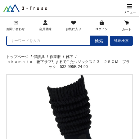
メニュー
会員登録
お問い合わせ
お気に入り
ログイン
カート
詳細検索
検索
トップページ
/
保護具
/
作業服
/
靴下
/
ｏｋａｍｏｔｏ 靴下サプリまるでこたつソックス２３－２５ＣＭ ブラ
ック 532-995B-24-90