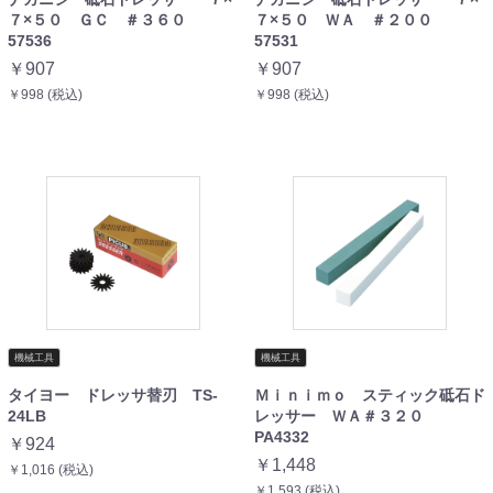
７×５０ ＧＣ ＃３６０
７×５０ ＷＡ ＃２００
57536
57531
￥907
￥907
￥998 (税込)
￥998 (税込)
機械工具
機械工具
タイヨー ドレッサ替刃 TS-
Ｍｉｎｉｍｏ スティック砥石ド
24LB
レッサー ＷＡ＃３２０
PA4332
￥924
￥1,448
￥1,016 (税込)
￥1,593 (税込)