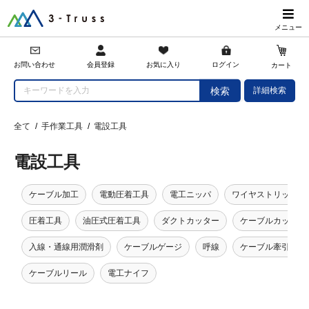
メニュー
会員登録
お問い合わせ
お気に入り
ログイン
カート
詳細検索
検索
全て
/
手作業工具
/
電設工具
電設工具
ケーブル加工
電動圧着工具
電工ニッパ
ワイヤストリッパー
圧着工具
油圧式圧着工具
ダクトカッター
ケーブルカッター
入線・通線用潤滑剤
ケーブルゲージ
呼線
ケーブル牽引具
ケーブルリール
電工ナイフ